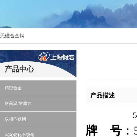
无磁合金钢
产品中心
精密合金
产品描述
耐高温/耐腐蚀
53Cr21
双相不锈钢
牌 号
：
沉淀硬化不锈钢