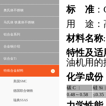
标 准
：G
奥氏体不锈钢
用 途：
马氏体 铁素体不锈钢
铝合金系列
材料名称
合金铜介绍
特性及适
钛合金Ti
油机用的
特殊合金材料
化学成份
美国SMC
碳 C ：
硅 Si
德国联合钢铁
0.48～0.58
≤0.35
瑞典SSAS
力学性能