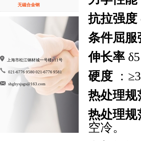
无磁合金钢
抗拉强度
条件屈服
伸长率
δ
上海市松江钢材城一号楼111号
021-6776 9580 021-6776 9581
硬度
：≥3
shghysjsgs@163.com
热处理规
热处理规
空冷。