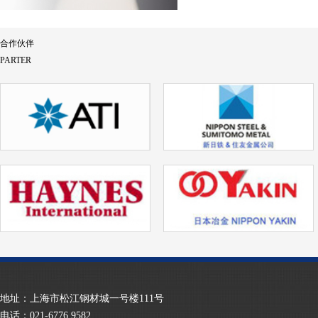
合作伙伴
PARTER
地址：上海市松江钢材城一号楼111号
电话：021-6776 9582