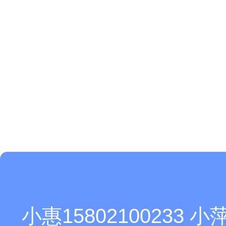
小惠15802100233 小萍