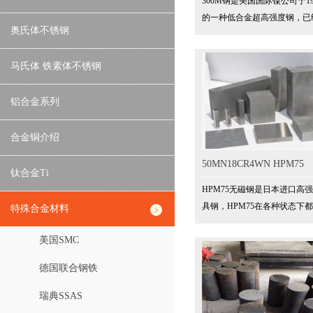
300M钢是美国国际镍公司于1
的一种低合金超高强度钢，已
奥氏体不锈钢
界上强度最高、综合性能最好
广泛和声誉最好的起落架用钢
马氏体 铁素体不锈钢
学性能具有强度高、横向塑性
韧性高、疲劳性能优良及抗腐
铝合金系列
等优点。我国于80年代中期开
合金铜介绍
50MN18CR4WN HPM75
钛合金Ti
HPM75无磁钢是日本进口高
具钢，HPM75在各种状态下
特殊合金材料
定的奥氏体，且具有非常低的
美国SMC
德国联合钢铁
瑞典SSAS