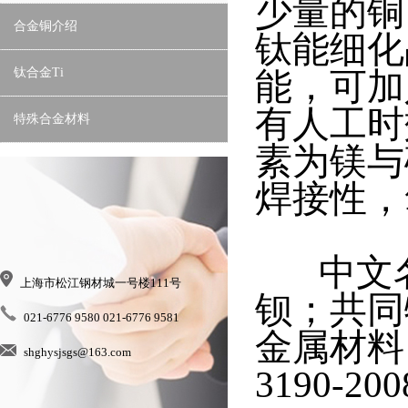
少量的铜
合金铜介绍
钛能细化
钛合金Ti
能，可加
有人工时
特殊合金材料
素为镁与
焊接性，
中文名称
上海市松江钢材城一号楼111号
钡；共同
021-6776 9580 021-6776 9581
金属材料
shghysjsgs@163.com
3190-200