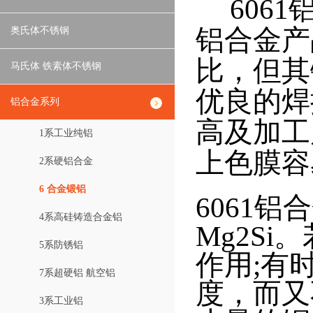
606
铝合金产
奥氏体不锈钢
比，但其
马氏体 铁素体不锈钢
优良的焊
铝合金系列
高及加工
1系工业纯铝
上色膜容
2系硬铝合金
6 合金锻铝
6061
4系高硅铸造合金铝
Mg2S
5系防锈铝
作用;有
7系超硬铝 航空铝
度，而又
3系工业铝