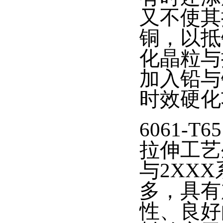
又不使其
铜，以抵
化晶粒与
加入铅与
时效硬化
6061-
拉伸工艺
与2XX
多，具有
性、良好