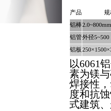
产品
规
铝棒
2.0~800m
铝管
外径5~500
铝板
250×1500×
以606
素为镁与
焊接性，
度和抗蚀
式建筑、