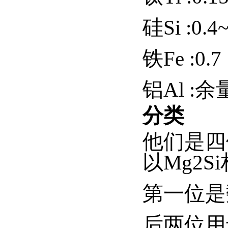
硅Si :0.4~
铁Fe :0.7
铝Al :余
分类
他们是四
以Mg2
第一位是
后两位用